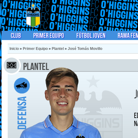
Club
Primer Equipo
Fútbol Joven
Rama Fe
Inicio
»
Primer Equipo
»
Plantel
»
José Tomás Movillo
Plantel
Defensa
E
N