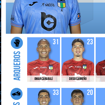
31
23
Arqueros
Omar Carabalí
Diego Carreño
33
20