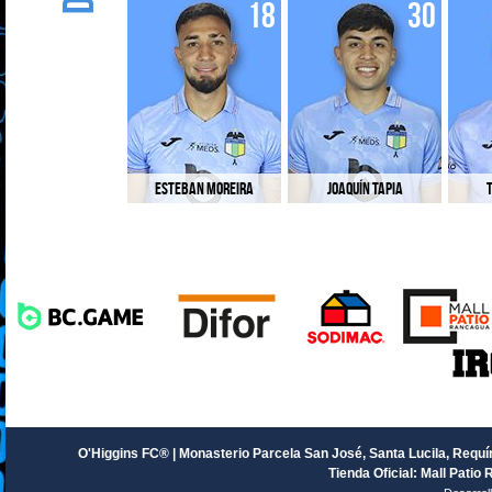
18
30
Esteban Moreira
Joaquín Tapia
T
O'Higgins FC® | Monasterio Parcela San José, Santa Lucila, Requín
Tienda Oficial: Mall Patio 