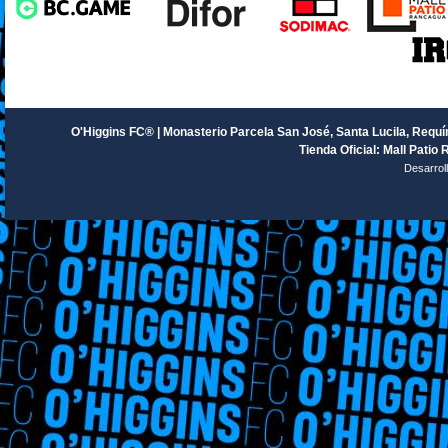
O'Higgins FC® | Monasterio Parcela San José, Santa Lucila, Requín
Tienda Oficial: Mall Patio 
Desarrol