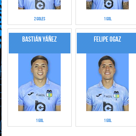
2 Goles
1 Gol
Bastián Yáñez
Felipe Ogaz
1 Gol
1 Gol