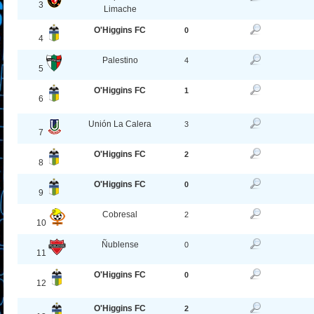
3
Limache
O'Higgins FC
0
4
Palestino
4
5
O'Higgins FC
1
6
Unión La Calera
3
7
O'Higgins FC
2
8
O'Higgins FC
0
9
Cobresal
2
10
Ñublense
0
11
O'Higgins FC
0
12
O'Higgins FC
2