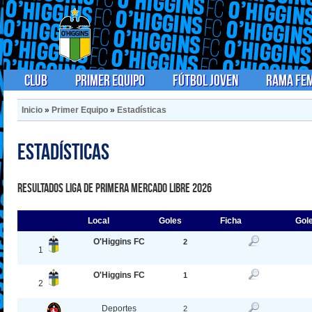
Club
Primer Equipo
Fútbol Joven
Rama Fe
Inicio
»
Primer Equipo
»
Estadísticas
Estadísticas
Resultados Liga de Primera Mercado Libre 2026
Local
Goles
Ficha
Gol
O'Higgins FC
2
1
O'Higgins FC
1
2
Deportes
2