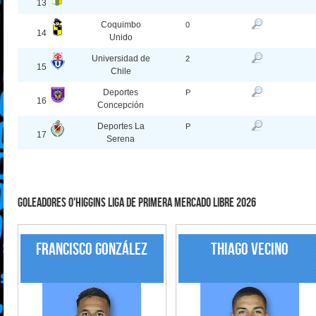
13
Coquimbo
0
14
Unido
Universidad de
2
15
Chile
Deportes
P
16
Concepción
Deportes La
P
17
Serena
Goleadores O'Higgins Liga de Primera Mercado Libre 2026
Francisco González
Thiago Vecino