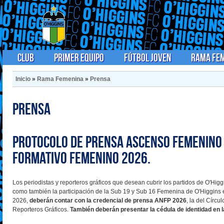
Club
Primer Equipo
Fútbol Joven
Rama Fe
Inicio
»
Rama Femenina
»
Prensa
Prensa
Protocolo de Prensa Ascenso Femenino
Formativo Femenino 2026.
Los periodistas y reporteros gráficos que desean cubrir los partidos de O'H
como también la participación de la Sub 19 y Sub 16 Femenina de O'Higgin
2026,
deberán contar
con la credencial de prensa
ANFP 2026
, la del Círcu
Reporteros Gráficos.
También deberán presentar la cédula de identidad en la