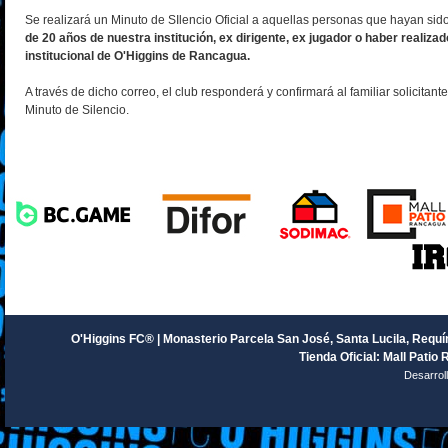
Se realizará un Minuto de SIlencio Oficial a aquellas personas que hayan sid
de 20 años de nuestra institución, ex dirigente, ex jugador o haber realizado
institucional de O'Higgins de Rancagua.
A través de dicho correo, el club responderá y confirmará al familiar solicitante,
Minuto de Silencio.
O'Higgins FC® | Monasterio Parcela San José, Santa Lucila, Requín
Tienda Oficial: Mall Patio 
Desarrol