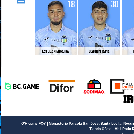
18
30
Esteban Moreira
Joaquín Tapia
T
O'Higgins FC® | Monasterio Parcela San José, Santa Lucila, Requín
Tienda Oficial: Mall Patio 