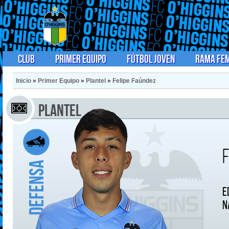
Club
Primer Equipo
Fútbol Joven
Rama Fe
Inicio
»
Primer Equipo
»
Plantel
»
Felipe Faúndez
Plantel
Defensa
E
N