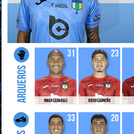
31
23
Arqueros
Omar Carabalí
Diego Carreño
33
20