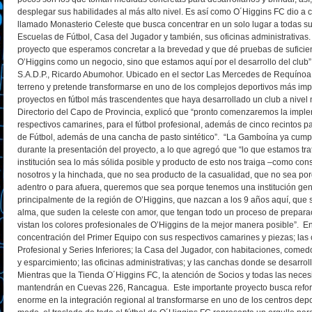
desplegar sus habilidades al más alto nivel. Es así como O´Higgins FC dio a 
llamado Monasterio Celeste que busca concentrar en un solo lugar a todas su
Escuelas de Fútbol, Casa del Jugador y también, sus oficinas administrativas
proyecto que esperamos concretar a la brevedad y que dé pruebas de suficie
O’Higgins como un negocio, sino que estamos aquí por el desarrollo del club”,
S.A.D.P., Ricardo Abumohor. Ubicado en el sector Las Mercedes de Requínoa,
terreno y pretende transformarse en uno de los complejos deportivos más imp
proyectos en fútbol más trascendentes que haya desarrollado un club a nivel 
Directorio del Capo de Provincia, explicó que “pronto comenzaremos la impl
respectivos camarines, para el fútbol profesional, además de cinco recintos pa
de Fútbol, además de una cancha de pasto sintético”.
“La Gamboína ya cumpli
durante la presentación del proyecto, a lo que agregó que “lo que estamos tra
institución sea lo más sólida posible y producto de esto nos traiga –como co
nosotros y la hinchada, que no sea producto de la casualidad, que no sea por
adentro o para afuera, queremos que sea porque tenemos una institución gen
principalmente de la región de O’Higgins, que nazcan a los 9 años aquí, que s
alma, que suden la celeste con amor, que tengan todo un proceso de prepara
vistan los colores profesionales de O’Higgins de la mejor manera posible”.
En
concentración del Primer Equipo con sus respectivos camarines y piezas; las
Profesional y Series Inferiores; la Casa del Jugador, con habitaciones, comed
y esparcimiento; las oficinas administrativas; y las canchas donde se desarro
Mientras que la Tienda O´Higgins FC, la atención de Socios y todas las neces
mantendrán en Cuevas 226, Rancagua.
Este importante proyecto busca refor
enorme en la integración regional al transformarse en uno de los centros dep