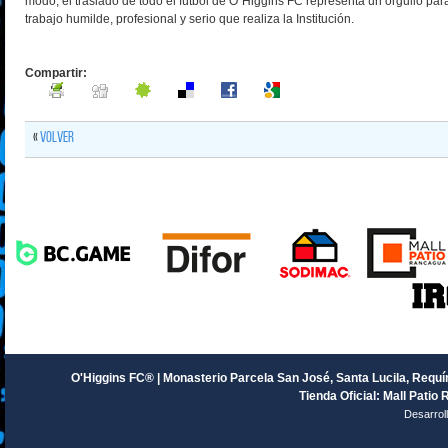
modo, el traslado de todo el fútbol de O´Higgins FC representa un orgullo para
trabajo humilde, profesional y serio que realiza la Institución.
Compartir:
«
Volver
O'Higgins FC® | Monasterio Parcela San José, Santa Lucila, Requín
Tienda Oficial: Mall Patio 
Desarrol