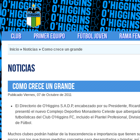
Club
Primer Equipo
Fútbol Joven
Rama Fe
Inicio
»
Noticias
»
Como crece un grande
Noticias
Como crece un grande
Publicado Viernes, 07 de Octubre de 2011
El Directorio de O’Higgins S.A.D.P, encabezado por su Presidente, Rica
presentó el nuevo Complejo Deportivo Monasterio Celeste que albergará 
futbolísticas del Club O’Higgins FC, incluido el Plantel Profesional, Divi
de Fútbol.
Muchos clubes podrán hablar de la trascendencia e importancia que tienen sus
pocos son los que toman medidas concretas para desarrollarlos y brindar, a