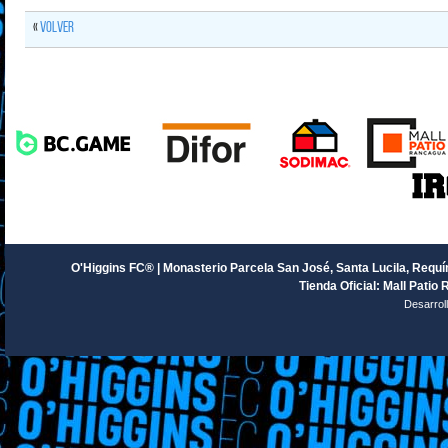
«
Volver
O'Higgins FC® | Monasterio Parcela San José, Santa Lucila, Requín
Tienda Oficial: Mall Patio 
Desarrol