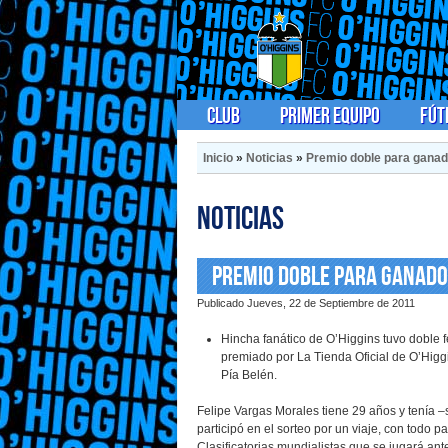
Club
Primer Equipo
Fút
Inicio
»
Noticias
»
Premio doble para ganad
Noticias
Premio doble para ganado
Publicado Jueves, 22 de Septiembre de 2011
Hincha fanático de O’Higgins tuvo doble fe
premiado por La Tienda Oficial de O’Higgi
Pía Belén.
Felipe Vargas Morales tiene 29 años y tenía –
participó en el sorteo por un viaje, con todo
Clasificatorias mundialistas que se jugará an