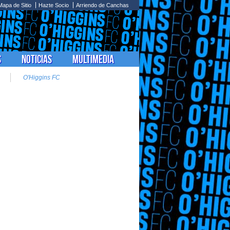
Mapa de Sitio
Hazte Socio
Arriendo de Canchas
s
Noticias
Multimedia
O'Higgins FC