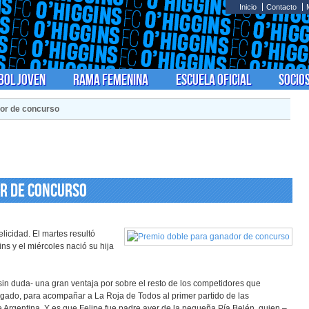
Inicio
Contacto
bol Joven
Rama Femenina
Escuela Oficial
Socio
or de concurso
r de concurso
licidad. El martes resultó
ns y el miércoles nació su hija
sin duda- una gran ventaja por sobre el resto de los competidores que
 pagado, para acompañar a La Roja de Todos al primer partido de las
te Argentina. Y es que Felipe fue padre ayer de la pequeña Pía Belén, quien –