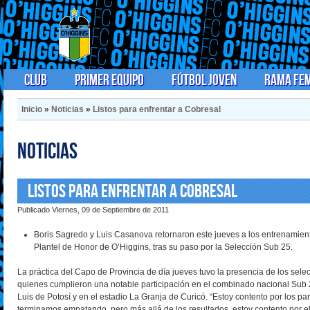
Club
Primer Equipo
Fútbol Joven
Rama Fe
Inicio
»
Noticias
»
Listos para enfrentar a Cobresal
Noticias
Listos para enfrentar a Cobresal
Publicado Viernes, 09 de Septiembre de 2011
Boris Sagredo y Luis Casanova retornaron este jueves a los entrenamien
Plantel de Honor de O’Higgins, tras su paso por la Selección Sub 25.
La práctica del Capo de Provincia de día jueves tuvo la presencia de los sel
quienes cumplieron una notable participación en el combinado nacional Sub 
Luis de Potosí y en el estadio La Granja de Curicó. “Estoy contento por los p
terminamos empatando, pero más allá de los resultados, estoy contento por el