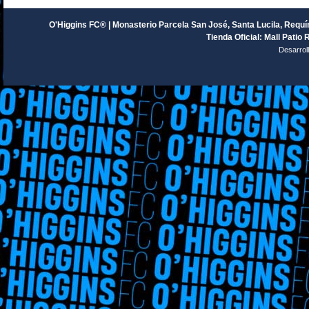
O'Higgins FC® | Monasterio Parcela San José, Santa Lucila, Requín
Tienda Oficial: Mall Patio 
Desarrol