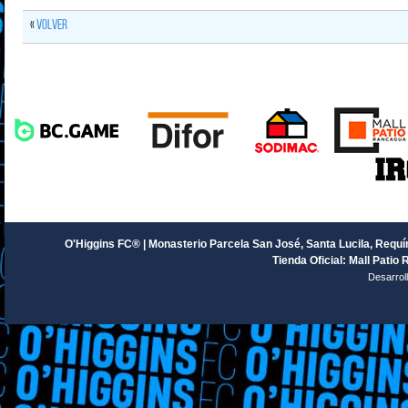
«
Volver
O'Higgins FC® | Monasterio Parcela San José, Santa Lucila, Requín
Tienda Oficial: Mall Patio 
Desarrol