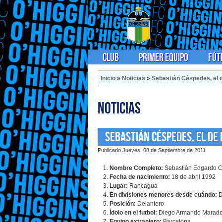
Club
Primer Equipo
Fút
Inicio
»
Noticias
»
Sebastián Céspedes, el 
Noticias
Sebastián Céspedes, el de
Publicado Jueves, 08 de Septiembre de 2011
Nombre Completo:
Sebastián Edgardo 
Fecha de nacimiento:
18 de abril 1992
Lugar:
Rancagua
En divisiones menores desde cuándo:
D
Posición:
Delantero
Ídolo en el futbol:
Diego Armando Marad
Equipo extranjero:
Barcelona