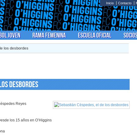
Inicio
Contacto
bol Joven
Rama Femenina
Escuela Oficial
Socio
de los desbordes
 los desbordes
Céspedes Reyes
esde los 15 años en O’Higgins
ona