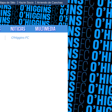
Mapa de Sitio
Hazte Socio
Arriendo de Canchas
s
Noticias
Multimedia
O'Higgins FC