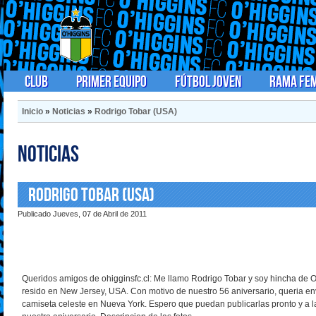
Club
Primer Equipo
Fútbol Joven
Rama Fe
Inicio
»
Noticias
»
Rodrigo Tobar (USA)
Noticias
Rodrigo Tobar (USA)
Publicado Jueves, 07 de Abril de 2011
Queridos amigos de ohigginsfc.cl: Me llamo Rodrigo Tobar y soy hincha de
resido en New Jersey, USA. Con motivo de nuestro 56 aniversario, queria en
camiseta celeste en Nueva York. Espero que puedan publicarlas pronto y a l