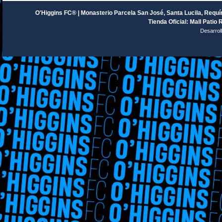
O'Higgins FC® | Monasterio Parcela San José, Santa Lucila, Requín
Tienda Oficial: Mall Patio 
Desarrol