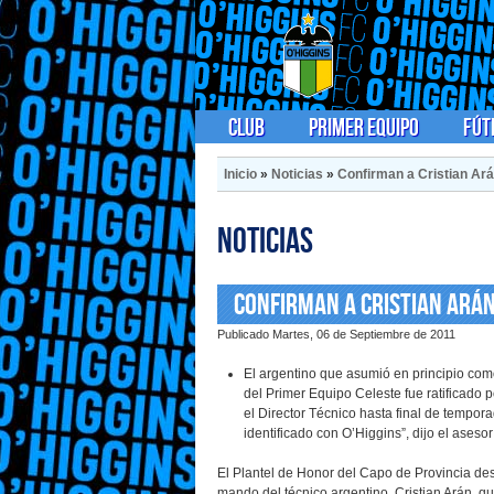
Club
Primer Equipo
Fút
Inicio
»
Noticias
»
Confirman a Cristian Ar
Noticias
Confirman a Cristian Arán
Publicado Martes, 06 de Septiembre de 2011
El argentino que asumió en principio com
del Primer Equipo Celeste fue ratificado p
el Director Técnico hasta final de tempor
identificado con O’Higgins”, dijo el ases
El Plantel de Honor del Capo de Provincia des
mando del técnico argentino, Cristian Arán, qu