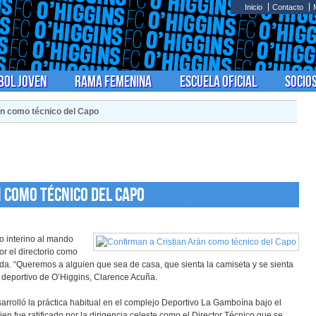
Inicio
Contacto
bol Joven
Rama Femenina
Escuela Oficial
Socio
án como técnico del Capo
 como técnico del Capo
o interino al mando
or el directorio como
ada. “Queremos a alguien que sea de casa, que sienta la camiseta y se sienta
or deportivo de O’Higgins, Clarence Acuña.
arrolló la práctica habitual en el complejo Deportivo La Gamboína bajo el
ien fue ratificado por la dirigencia celeste como el Director Técnico que se