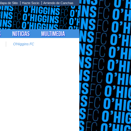
Mapa de Sitio
Hazte Socio
Arriendo de Canchas
s
Noticias
Multimedia
O'Higgins FC