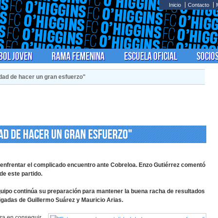
Inicio
Contacto
bol Joven
Rama Femenina
Escuela Oficial
Socio
dad de hacer un gran esfuerzo"
ad de hacer un gran esfuerzo"
a enfrentar el complicado encuentro ante Cobreloa. Enzo Gutiérrez comentó
e este partido.
uipo continúa su preparación para mantener la buena racha de resultados
ligadas de Guillermo Suárez y Mauricio Arias.
nza en conseguir