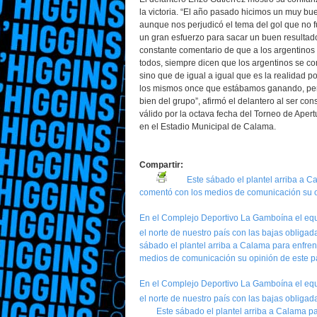
la victoria. “El año pasado hicimos un muy bue
aunque nos perjudicó el tema del gol que no f
un gran esfuerzo para sacar un buen resultado 
constante comentario de que a los argentinos 
todos, siempre dicen que los argentinos se co
sino que de igual a igual que es la realidad 
los mismos once que estábamos ganando, per
bien del grupo”, afirmó el delantero al ser con
válido por la octava fecha del Torneo de Ape
en el Estadio Municipal de Calama.
Compartir:
Este sábado el plantel arriba a 
comentó con los medios de comunicación su op
En el Complejo Deportivo La Gamboína el equ
el norte de nuestro país con las bajas obligad
sábado el plantel arriba a Calama para enfre
medios de comunicación su opinión de este pa
En el Complejo Deportivo La Gamboína el equ
el norte de nuestro país con las bajas obligada
Este sábado el plantel arriba a Calama p