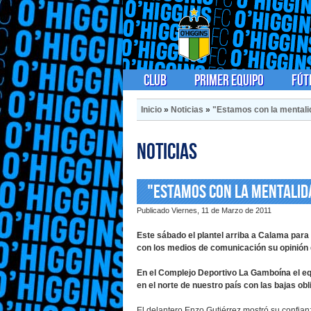
Club
Primer Equipo
Fút
Inicio
»
Noticias
»
"Estamos con la mentali
Noticias
"Estamos con la mentalid
Publicado Viernes, 11 de Marzo de 2011
Este sábado el plantel arriba a Calama par
con los medios de comunicación su opinión d
En el Complejo Deportivo La Gamboína el eq
en el norte de nuestro país con las bajas ob
El delantero Enzo Gutiérrez mostró su confia