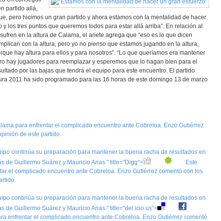
n partido allá,
ue, pero hicimos un gran partido y ahora estamos con la mentalidad de hacer
y los tres puntos que queremos todos para estar allá arriba”. En relación al
sufren en la altura de Calama, el ariete agrega que “eso es lo que dicen
mplican con la altura, pero yo no pienso que estamos jugando en la altura,
porque hay altura para ellos y para nosotros”. “Lo que queríamos era mantener
o hay jugadores para reemplazar y esperemos que lo hagan bien para el
sultado por las bajas que tendrá el equipo para este encuentro. El partido
rtura 2011 ha sido programado para las 16 horas de este domingo 13 de marzo
Calama para enfrentar el complicado encuentro ante Cobreloa. Enzo Gutiérrez
inión de este partido.
ipo continúa su preparación para mantener la buena racha de resultados en
as de Guillermo Suárez y Mauricio Arias." title="Digg">
Este
ntar el complicado encuentro ante Cobreloa. Enzo Gutiérrez comentó con los
rtido.
ipo continúa su preparación para mantener la buena racha de resultados en
s de Guillermo Suárez y Mauricio Arias." title="del.icio.us">
ara enfrentar el complicado encuentro ante Cobreloa. Enzo Gutiérrez comentó