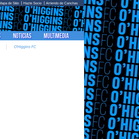
Mapa de Sitio
Hazte Socio
Arriendo de Canchas
s
Noticias
Multimedia
O'Higgins FC