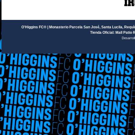
O'Higgins FC® | Monasterio Parcela San José, Santa Lucila, Requín
Tienda Oficial: Mall Patio 
Desarrol