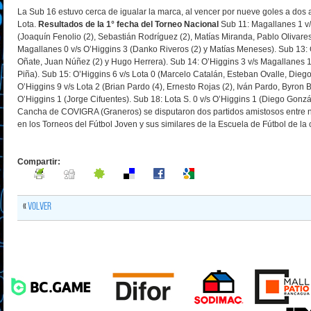
La Sub 16 estuvo cerca de igualar la marca, al vencer por nueve goles a dos 
Lota.
Resultados de la 1° fecha del Torneo Nacional
Sub 11: Magallanes 1 v/
(Joaquín Fenolio (2), Sebastián Rodríguez (2), Matías Miranda, Pablo Olivare
Magallanes 0 v/s O’Higgins 3 (Danko Riveros (2) y Matías Meneses). Sub 13: 
Oñate, Juan Núñez (2) y Hugo Herrera). Sub 14: O’Higgins 3 v/s Magallanes
Piña). Sub 15: O’Higgins 6 v/s Lota 0 (Marcelo Catalán, Esteban Ovalle, Diego
O’Higgins 9 v/s Lota 2 (Brian Pardo (4), Ernesto Rojas (2), Iván Pardo, Byron 
O’Higgins 1 (Jorge Cifuentes). Sub 18: Lota S. 0 v/s O’Higgins 1 (Diego Gonzá
Cancha de COVIGRA (Graneros) se disputaron dos partidos amistosos entre n
en los Torneos del Fútbol Joven y sus similares de la Escuela de Fútbol de la
Compartir:
«
Volver