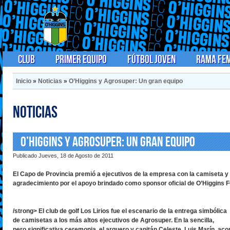
Club
Primer Equipo
Fútbol Joven
Rama Fe
Inicio
»
Noticias
»
O’Higgins y Agrosuper: Un gran equipo
Noticias
O’Higgins y Agrosuper: Un gran equipo
Publicado Jueves, 18 de Agosto de 2011
El Capo de Provincia premió a ejecutivos de la empresa con la camiseta y 
agradecimiento por el apoyo brindado como sponsor oficial de O’Higgins F
/strong> El club de golf Los Lirios fue el escenario de la entrega simbólica
de camisetas a los más altos ejecutivos de Agrosuper. En la sencilla,
pero significativa ceremonia, el arquero y capitán Celeste, Luis Marín, a