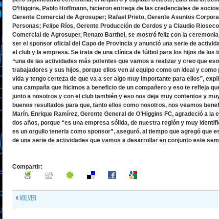
O’Higgins, Pablo Hoffmann, hicieron entrega de las credenciales de socios 
Gerente Comercial de Agrosuper; Rafael Prieto, Gerente Asuntos Corporat
Personas; Felipe Ríos, Gerente Producción de Cerdos y a Claudio Rioseco
Comercial de Agrosuper, Renato Barthel, se mostró feliz con la ceremonia
ser el sponsor oficial del Capo de Provincia y anunció una serie de activi
el club y la empresa. Se trata de una clínica de fútbol para los hijos de lo
“una de las actividades más potentes que vamos a realizar y creo que eso
trabajadores y sus hijos, porque ellos ven al equipo como un ideal y como
vida y tengo certeza de que va a ser algo muy importante para ellos”, exp
una campaña que hicimos a beneficio de un compañero y eso te refleja qu
junto a nosotros y con el club también y eso nos deja muy contentos y mu
buenos resultados para que, tanto ellos como nosotros, nos veamos benefi
Marín. Enrique Ramírez, Gerente General de O’Higgins FC, agradeció a la
dos años, porque “es una empresa sólida, de nuestra región y muy identifi
es un orgullo tenerla como sponsor”, aseguró, al tiempo que agregó que es
de una serie de actividades que vamos a desarrollar en conjunto este seme
Compartir:
«
Volver