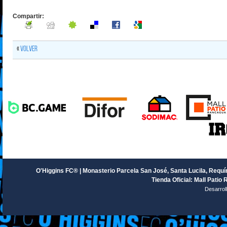
Compartir:
«
Volver
O'Higgins FC® | Monasterio Parcela San José, Santa Lucila, Requín
Tienda Oficial: Mall Patio 
Desarrol