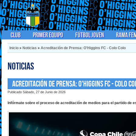
Club
Primer Equipo
Fútbol Joven
Rama Fe
Inicio
»
Noticias
»
Acreditación de Prensa: O'Higgins FC - Colo Colo
Noticias
Acreditación de Prensa: O'Higgins FC - Colo Co
Publicado Sábado, 27 de Junio de 2026
Infórmate sobre el proceso de acreditación de medios para el partido de es