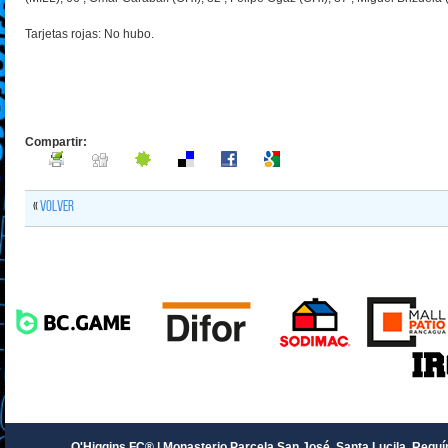
Tarjetas rojas: No hubo.
Compartir:
«
Volver
O'Higgins FC® | Monasterio Parcela San José, Santa Lucila, Requín