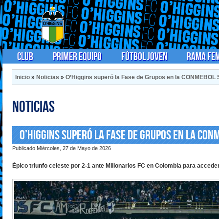
Club
Primer Equipo
Fútbol Joven
Rama Fe
Inicio
»
Noticias
»
O’Higgins superó la Fase de Grupos en la CONMEBOL
Noticias
O’Higgins superó la Fase de Grupos en la CO
Publicado Miércoles, 27 de Mayo de 2026
Épico triunfo celeste por 2-1 ante Millonarios FC en Colombia para acceder