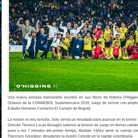
Una nueva jornada memorable escribió en sus libros de historia O'Higgins
Octavos de la CONMEBOL Sudamericana 2026, luego de vencer con amplio m
Estadio Nemesio Camacho El Campín de Bogotá.
La misión no era sencilla. Solo servía un resultado para avanzar en el torneo:
Director Técnico Lucas Bovaglio salieron al terreno de juego en tierras cafe
pues a los 7 minutos del primer tiempo, Bastián Yáñez abrió la cuenta co
Francisco González, desatando la ilusión Celeste en la capital colombiana.