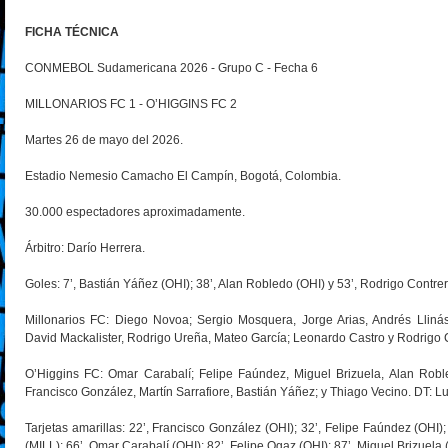
FICHA TÉCNICA
CONMEBOL Sudamericana 2026 - Grupo C - Fecha 6
MILLONARIOS FC 1 - O’HIGGINS FC 2
Martes 26 de mayo del 2026.
Estadio Nemesio Camacho El Campín, Bogotá, Colombia.
30.000 espectadores aproximadamente.
Árbitro: Darío Herrera.
Goles: 7’, Bastián Yáñez (OHI); 38’, Alan Robledo (OHI) y 53’, Rodrigo Contrer
Millonarios FC: Diego Novoa; Sergio Mosquera, Jorge Arias, Andrés Llinás;
David Mackalister, Rodrigo Ureña, Mateo García; Leonardo Castro y Rodrigo 
O’Higgins FC: Omar Carabalí; Felipe Faúndez, Miguel Brizuela, Alan Robl
Francisco González, Martín Sarrafiore, Bastián Yáñez; y Thiago Vecino. DT: L
Tarjetas amarillas: 22’, Francisco González (OHI); 32’, Felipe Faúndez (OHI);
(MILL); 66’, Omar Carabalí (OHI); 82’, Felipe Ogaz (OHI); 87’, Miguel Brizuela 