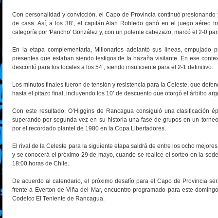
Con personalidad y convicción, el Capo de Provincia continuó presionando 
de casa. Así, a los 38’, el capitán Alan Robledo ganó en el juego aéreo 
categoría por 'Pancho' González y, con un potente cabezazo, marcó el 2-0 par
En la etapa complementaria, Millonarios adelantó sus líneas, empujado 
presentes que estaban siendo testigos de la hazaña visitante. En ese contex
descontó para los locales a los 54’, siendo insuficiente para el 2-1 definitivo.
Los minutos finales fueron de tensión y resistencia para la Celeste, que defe
hasta el pitazo final, incluyendo los 10’ de descuento que otorgó el árbitro ar
Con este resultado, O’Higgins de Rancagua consiguió una clasificación
superando por segunda vez en su historia una fase de grupos en un torneo 
por el recordado plantel de 1980 en la Copa Libertadores.
El rival de la Celeste para la siguiente etapa saldrá de entre los ocho mej
y se conocerá el próximo 29 de mayo, cuando se realice el sorteo en la s
18:00 horas de Chile.
De acuerdo al calendario, el próximo desafío para el Capo de Provincia se
frente a Everton de Viña del Mar, encuentro programado para este domingo
Codelco El Teniente de Rancagua.