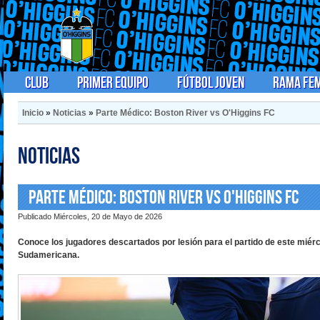
Club
Primer Equipo
Fútbol Joven
Rama Fe
Inicio
»
Noticias
»
Parte Médico: Boston River vs O'Higgins FC
Noticias
Parte Médico: Boston River vs O'Higgins FC
Publicado Miércoles, 20 de Mayo de 2026
Conoce los jugadores descartados por lesión para el partido de este mié
Sudamericana.