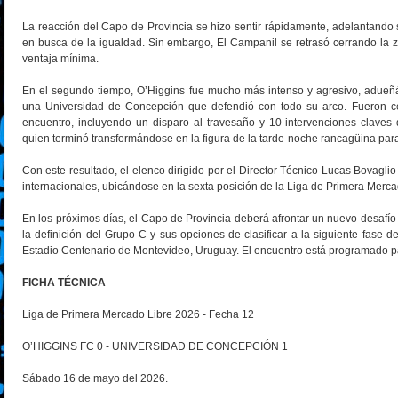
La reacción del Capo de Provincia se hizo sentir rápidamente, adelantando 
en busca de la igualdad. Sin embargo, El Campanil se retrasó cerrando la z
ventaja mínima.
En el segundo tiempo, O’Higgins fue mucho más intenso y agresivo, adueñá
una Universidad de Concepción que defendió con todo su arco. Fueron ce
encuentro, incluyendo un disparo al travesaño y 10 intervenciones claves
quien terminó transformándose en la figura de la tarde-noche rancagüina para s
Con este resultado, el elenco dirigido por el Director Técnico Lucas Bovagli
internacionales, ubicándose en la sexta posición de la Liga de Primera Merc
En los próximos días, el Capo de Provincia deberá afrontar un nuevo de
la definición del Grupo C y sus opciones de clasificar a la siguiente fase de
Estadio Centenario de Montevideo, Uruguay. El encuentro está programado pa
FICHA TÉCNICA
Liga de Primera Mercado Libre 2026 - Fecha 12
O’HIGGINS FC 0 - UNIVERSIDAD DE CONCEPCIÓN 1
Sábado 16 de mayo del 2026.