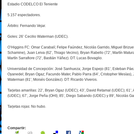
Estadio CODELCO El Teniente
5.157 espectadores.
Árbitro: Fernando Vejar.
Goles: 26’ Cecilio Waterman (UDEC).
O’Higgins FC: Omar Carabalí; Felipe Faúndez, Nicolás Garrido, Miguel Brizue
Schamine), Juan Leiva (62’, Thiago Vecino), Bryan Rabello (72’, Martín Matura
Martín Sarrafiore (72’, Bastián Yáñez). DT: Lucas Bovaglio.
Universidad de Concepción: José Sanhueza; Jorge Espejo (81’, Esteban Páez
Oyanedel; Bryan Ogaz; Facundo Mater, Pablo Parra (64’, Cristopher Mesías), J
Waterman (81’, Moisés González). DT: Ricardo Viveros.
Tarjetas amarillas: 22’, Bryan Ogaz (UDEC); 43’, David Retamal (UDEC); 61’, A
(UDEC); 67’, Jorge Peña (OHI); 85’, Diego Sabando (UDEC) y 89’, Nicolás Gar
Tarjetas rojas: No hubo.
Compartir: