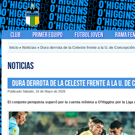
Club
Primer Equipo
Fútbol Joven
Rama Fe
Inicio
»
Noticias
»
Dura derrota de la Celeste frente a la U. de Concepción
Noticias
Dura derrota de la Celeste frente a la U. de
Publicado Sábado, 16 de Mayo de 2026
El conjunto penquista superó por la cuenta mínima a O’Higgins por la Liga