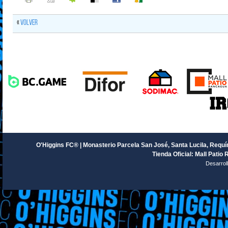
«
Volver
O'Higgins FC® | Monasterio Parcela San José, Santa Lucila, Requín
Tienda Oficial: Mall Patio 
Desarrol