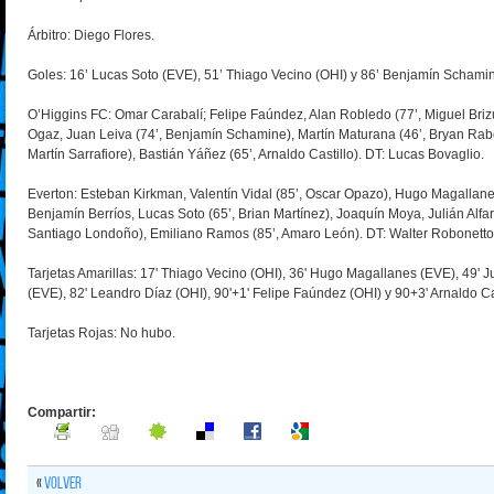
Árbitro: Diego Flores.
Goles: 16’ Lucas Soto (EVE), 51’ Thiago Vecino (OHI) y 86’ Benjamín Schamin
O’Higgins FC:
Omar Carabalí; Felipe Faúndez, Alan Robledo (77’, Miguel Brizu
Ogaz, Juan Leiva (74’, Benjamín Schamine), Martín Maturana (46’, Bryan Rabe
Martín Sarrafiore), Bastián Yáñez (65’, Arnaldo Castillo). DT: Lucas Bovaglio.
Everton: Esteban Kirkman, Valentín Vidal (85’, Oscar Opazo), Hugo Magallan
Benjamín Berríos, Lucas Soto (65’, Brian Martínez), Joaquín Moya, Julián Alfaro
Santiago Londoño), Emiliano Ramos (85’, Amaro León). DT: Walter Robonetto
Tarjetas Amarillas: 17' Thiago Vecino (OHI), 36' Hugo Magallanes (EVE), 49' J
(EVE), 82' Leandro Díaz (OHI), 90'+1' Felipe Faúndez (OHI) y 90+3' Arnaldo Cas
Tarjetas Rojas: No hubo.
Compartir:
«
Volver