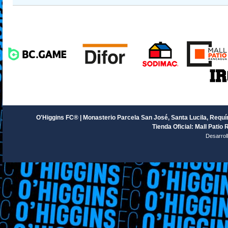
O'Higgins FC® | Monasterio Parcela San José, Santa Lucila, Requín
Tienda Oficial: Mall Patio 
Desarrol