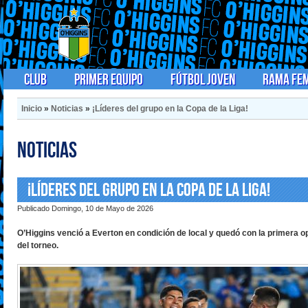
Club
Primer Equipo
Fútbol Joven
Rama Fe
Inicio
»
Noticias
»
¡Líderes del grupo en la Copa de la Liga!
Noticias
¡Líderes del grupo en la Copa de la Liga!
Publicado Domingo, 10 de Mayo de 2026
O’Higgins venció a Everton en condición de local y quedó con la primera op
del torneo.