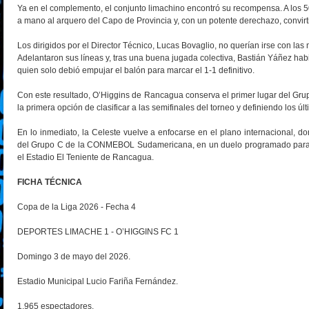
Ya en el complemento, el conjunto limachino encontró su recompensa. A los 5
a mano al arquero del Capo de Provincia y, con un potente derechazo, convirtió
Los dirigidos por el Director Técnico, Lucas Bovaglio, no querían irse con la
Adelantaron sus líneas y, tras una buena jugada colectiva, Bastián Yáñez habi
quien solo debió empujar el balón para marcar el 1-1 definitivo.
Con este resultado, O’Higgins de Rancagua conserva el primer lugar del Gr
la primera opción de clasificar a las semifinales del torneo y definiendo los ú
En lo inmediato, la Celeste vuelve a enfocarse en el plano internacional, d
del Grupo C de la CONMEBOL Sudamericana, en un duelo programado para e
el Estadio El Teniente de Rancagua.
FICHA TÉCNICA
Copa de la Liga 2026 - Fecha 4
DEPORTES LIMACHE 1 - O’HIGGINS FC 1
Domingo 3 de mayo del 2026.
Estadio Municipal Lucio Fariña Fernández.
1.965 espectadores.