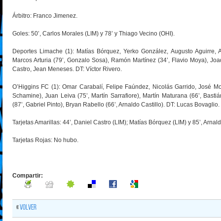
Árbitro: Franco Jimenez.
Goles: 50’, Carlos Morales (LIM) y 78’ y Thiago Vecino (OHI).
Deportes Limache (1): Matías Bórquez, Yerko González, Augusto Aguirre, A
Marcos Arturia (79’, Gonzalo Sosa), Ramón Martínez (34’, Flavio Moya), Joa
Castro, Jean Meneses. DT: Víctor Rivero.
O’Higgins FC (1): Omar Carabalí, Felipe Faúndez, Nicolás Garrido, José Mo
Schamine), Juan Leiva (75’, Martín Sarrafiore), Martín Maturana (66’, Bast
(87’, Gabriel Pinto), Bryan Rabello (66’, Arnaldo Castillo). DT: Lucas Bovaglio.
Tarjetas Amarillas: 44’, Daniel Castro (LIM); Matías Bórquez (LIM) y 85’, Arnald
Tarjetas Rojas: No hubo.
Compartir:
«
Volver