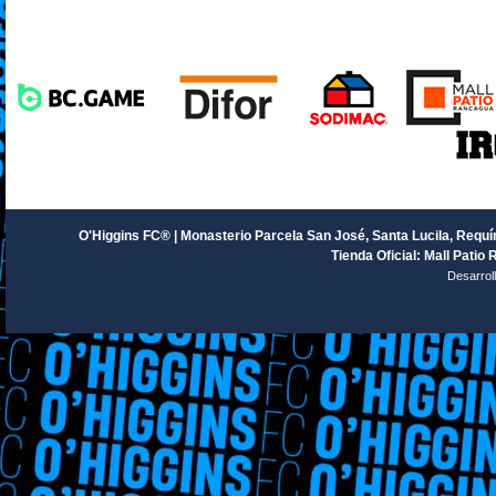
O'Higgins FC® | Monasterio Parcela San José, Santa Lucila, Requín
Tienda Oficial: Mall Patio 
Desarrol