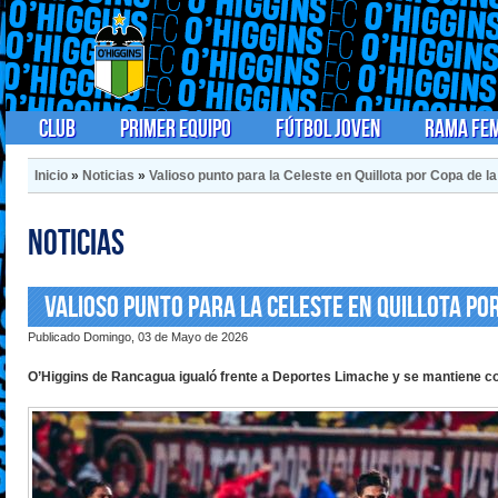
Club
Primer Equipo
Fútbol Joven
Rama Fe
Inicio
»
Noticias
»
Valioso punto para la Celeste en Quillota por Copa de la
Noticias
Valioso punto para la Celeste en Quillota por
Publicado Domingo, 03 de Mayo de 2026
O’Higgins de Rancagua igualó frente a Deportes Limache y se mantiene co