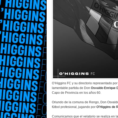
O’Higgins FC y su directorio representado po
lamentable partida de Don
Osvaldo Enrique D
Capo de Provincia en los años 60.
Oriundo de la comuna de Rengo, Don Osvaldo de
fútbol profesional, jugando por
O'Higgins de 
Comunicamos que el velatorio se realiza en l