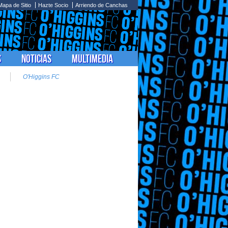
Mapa de Sitio
Hazte Socio
Arriendo de Canchas
s
Noticias
Multimedia
O'Higgins FC