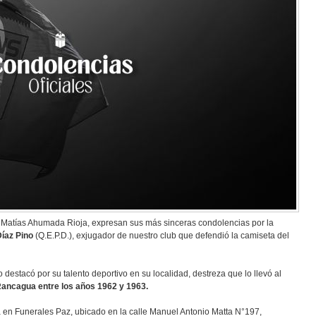
r Matías Ahumada Rioja, expresan sus más sinceras condolencias por la
íaz Pino
(Q.E.P.D.), exjugador de nuestro club que defendió la camiseta del
stacó por su talento deportivo en su localidad, destreza que lo llevó al
Rancagua entre los años 1962 y 1963.
a en Funerales Paz, ubicado en la calle Manuel Antonio Matta N°197,