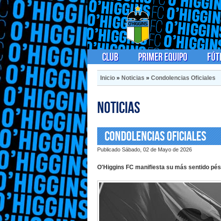
Club
Primer Equipo
Fút
Inicio
»
Noticias
»
Condolencias Oficiales
Noticias
Condolencias Oficiales
Publicado Sábado, 02 de Mayo de 2026
O'Higgins FC manifiesta su más sentido pésa