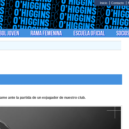
Inicio
Contacto
bol Joven
Rama Femenina
Escuela Oficial
Socio
me ante la partida de un exjugador de nuestro club.