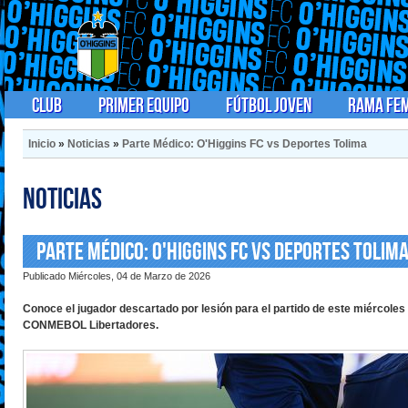
Club
Primer Equipo
Fútbol Joven
Rama Fe
Inicio
»
Noticias
»
Parte Médico: O'Higgins FC vs Deportes Tolima
Noticias
Parte Médico: O'Higgins FC vs Deportes Tolim
Publicado Miércoles, 04 de Marzo de 2026
Conoce el jugador descartado por lesión para el partido de este miércoles p
CONMEBOL Libertadores.