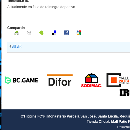
Tratamiento:
Actualmente en fase de reintegro deportivo.
Compartir:
«
Volver
O'Higgins FC® | Monasterio Parcela San José, Santa Lucila, Requín
Tienda Oficial: Mall Patio 
Desarrol