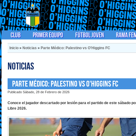
Club
Primer Equipo
Fútbol Joven
Rama Fe
Inicio
»
Noticias
»
Parte Médico: Palestino vs O'Higgins FC
Noticias
Parte Médico: Palestino vs O'Higgins FC
Publicado Sábado, 28 de Febrero de 2026
Conoce el jugador descartado por lesión para el partido de este sábado po
Libre 2026.