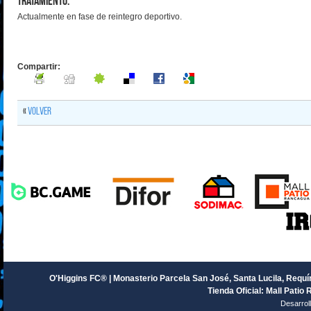
Tratamiento:
Actualmente en fase de reintegro deportivo.
Compartir:
«
Volver
O'Higgins FC® | Monasterio Parcela San José, Santa Lucila, Requín
Tienda Oficial: Mall Patio 
Desarrol