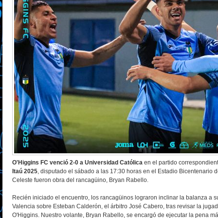
O'Higgins FC venció 2-0 a Universidad Católica
en el partido correspondien
Itaú 2025
, disputado el sábado a las 17:30 horas en el Estadio Bicentenario de
Celeste fueron obra del rancagüino, Bryan Rabello.
Recién iniciado el encuentro, los rancagüinos lograron inclinar la balanza a 
Valencia sobre Esteban Calderón, el árbitro José Cabero, tras revisar la juga
O'Higgins. Nuestro volante, Bryan Rabello, se encargó de ejecutar la pena má