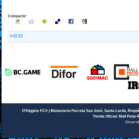
Compartir:
«
Volver
O'Higgins FC® | Monasterio Parcela San José, Santa Lucila, Requín
Tienda Oficial: Mall Patio 
Desarrol