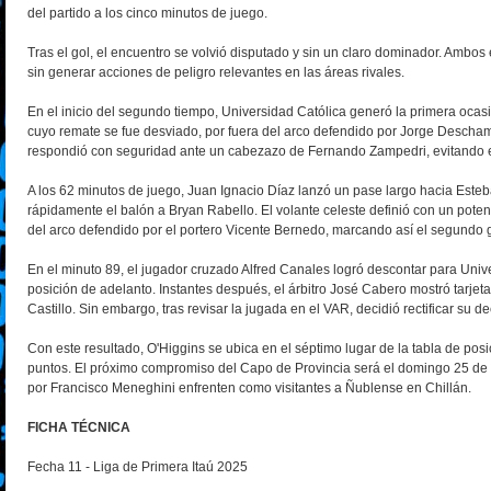
del partido a los cinco minutos de juego.
Tras el gol, el encuentro se volvió disputado y sin un claro dominador. Ambo
sin generar acciones de peligro relevantes en las áreas rivales.
En el inicio del segundo tiempo, Universidad Católica generó la primera ocasi
cuyo remate se fue desviado, por fuera del arco defendido por Jorge Descham
respondió con seguridad ante un cabezazo de Fernando Zampedri, evitando 
A los 62 minutos de juego, Juan Ignacio Díaz lanzó un pase largo hacia Esteb
rápidamente el balón a Bryan Rabello. El volante celeste definió con un poten
del arco defendido por el portero Vicente Bernedo, marcando así el segundo g
En el minuto 89, el jugador cruzado Alfred Canales logró descontar para Univ
posición de adelanto. Instantes después, el árbitro José Cabero mostró tarjeta
Castillo. Sin embargo, tras revisar la jugada en el VAR, decidió rectificar su de
Con este resultado, O'Higgins se ubica en el séptimo lugar de la tabla de pos
puntos. El próximo compromiso del Capo de Provincia será el domingo 25 de 
por Francisco Meneghini enfrenten como visitantes a Ñublense en Chillán.
FICHA TÉCNICA
Fecha 11 - Liga de Primera Itaú 2025