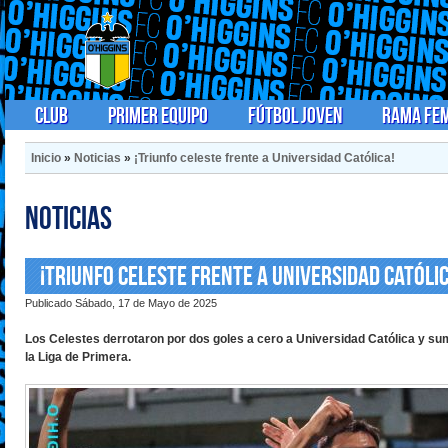
Club
Primer Equipo
Fútbol Joven
Rama Fe
Inicio
»
Noticias
»
¡Triunfo celeste frente a Universidad Católica!
Noticias
¡Triunfo celeste frente a Universidad Católic
Publicado Sábado, 17 de Mayo de 2025
Los Celestes derrotaron por dos goles a cero a Universidad Católica y su
la Liga de Primera.