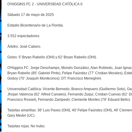
O'HIGGINS FC 2 - UNIVERSIDAD CATÓLICA 0
Sábado 17 de mayo de 2025
Estadio Bicentenario de La Florida.
3.552 espectadores.
Árbitro: José Cabero.
Goles: 5' Bryan Rabello (OHI) y 62' Bryan Rabello (OHI).
O'Higgins FC: Jorge Deschamps, Moisés González, Alan Robledo, Juan Ignaci
Bryan Rabello (85’ Gabriel Pinto), Felipe Faúndez (77’ Cristian Morales), Est
Godoy (70’ Joaquín Montecinos). DT: Francisco Meneghini.
Universidad Católica: Vicente Bernedo, Branco Ampuero (Guillermo Soto), G
Jhojan Valencia (62’ Alfred Canales), Fernando Zuqui, Cristian Cuevas (62’ Di
Francisco Rossel), Fernando Zampedri, Clemente Montes (79’ Eduard Bello).
Tarjetas amarillas: 36' Luis Pavez (OHI), 40' Felipe Faúndez (OHI), 46' Cleme
Gary Medel (UC).
Tarjetas rojas: No hubo.