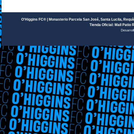
O'Higgins FC® | Monasterio Parcela San José, Santa Lucila, Requín
Tienda Oficial: Mall Patio 
Desarrol