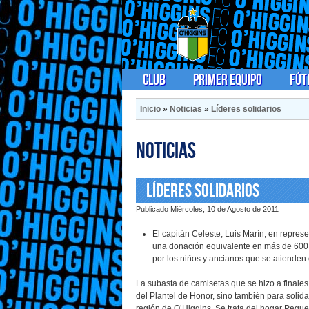
Club
Primer Equipo
Fút
Inicio
»
Noticias
»
Líderes solidarios
Noticias
Líderes solidarios
Publicado Miércoles, 10 de Agosto de 2011
El capitán Celeste, Luis Marín, en repres
una donación equivalente en más de 600 
por los niños y ancianos que se atiende
La subasta de camisetas que se hizo a finales
del Plantel de Honor, sino también para solida
región de O’Higgins. Se trata del hogar Pequ