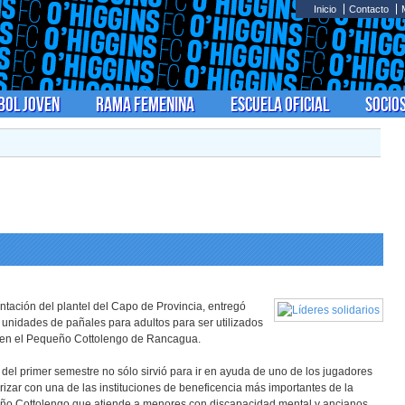
Inicio
Contacto
bol Joven
Rama Femenina
Escuela Oficial
Socio
entación del plantel del Capo de Provincia, entregó
unidades de pañales para adultos para ser utilizados
n en el Pequeño Cottolengo de Rancagua.
 del primer semestre no sólo sirvió para ir en ayuda de uno de los jugadores
rizar con una de las instituciones de beneficencia más importantes de la
eño Cottolengo que atiende a menores con discapacidad mental y ancianos.