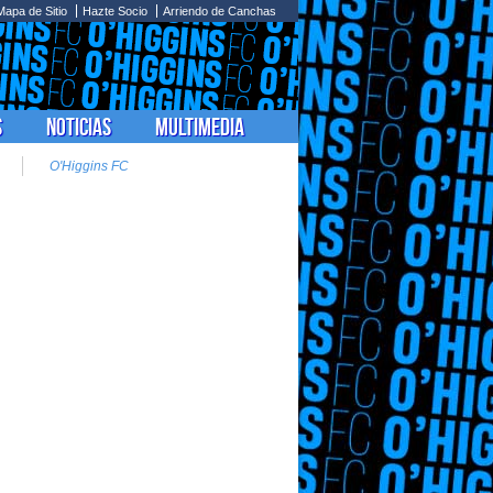
Mapa de Sitio
Hazte Socio
Arriendo de Canchas
s
Noticias
Multimedia
O'Higgins FC