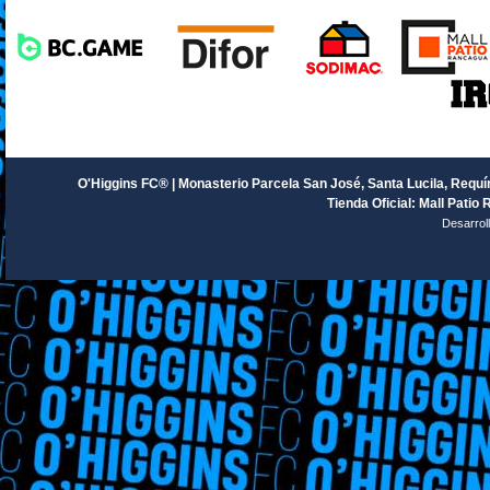
O'Higgins FC® | Monasterio Parcela San José, Santa Lucila, Requín
Tienda Oficial: Mall Patio 
Desarrol