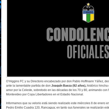
O’Higgins FC y su Directorio encabezado por don Pablo Hoffmann Yáñez, de
ante la lamentable partida de don
Joaquín Baeza (92 años),
histórico hincha 
amor por la Celeste, sobretodo en las décadas de los 70 y 80, animando con f
Montevideo por Copa Libertadores en el Estadio Nacional.
Informamos que su velorio está siendo realizado este miércoles 8 de enero e
Pedro Emilio Cuadra 120, Rancagua; en tanto sus funerales se realizarán est