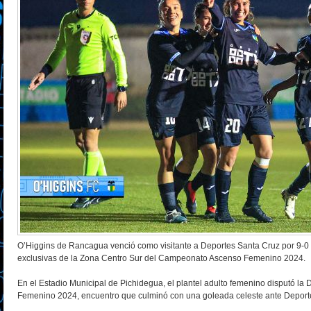
O’Higgins de Rancagua venció como visitante a Deportes Santa Cruz por 9-0 y
exclusivas de la Zona Centro Sur del Campeonato Ascenso Femenino 2024.
En el Estadio Municipal de Pichidegua, el plantel adulto femenino disputó 
Femenino 2024, encuentro que culminó con una goleada celeste ante Deporte