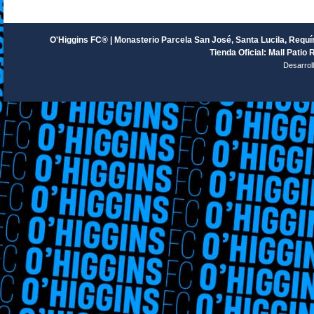
O'Higgins FC® | Monasterio Parcela San José, Santa Lucila, Requín
Tienda Oficial: Mall Patio 
Desarrol