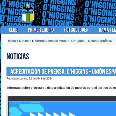
Club
Primer Equipo
Fútbol Joven
Rama Fe
Inicio
»
Noticias
»
Acreditación de Prensa: O'Higgins - Unión Española.
Noticias
Acreditación de Prensa: O'Higgins - Unión Esp
Publicado Lunes, 22 de Abril de 2024
Infórmate sobre el proceso de acreditación de medios para el partido de es