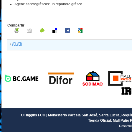
Agencias fotográficas: un reportero gráfico.
Compartir:
«
Volver
O'Higgins FC® | Monasterio Parcela San José, Santa Lucila, Requín
Tienda Oficial: Mall Patio 
Desarrol