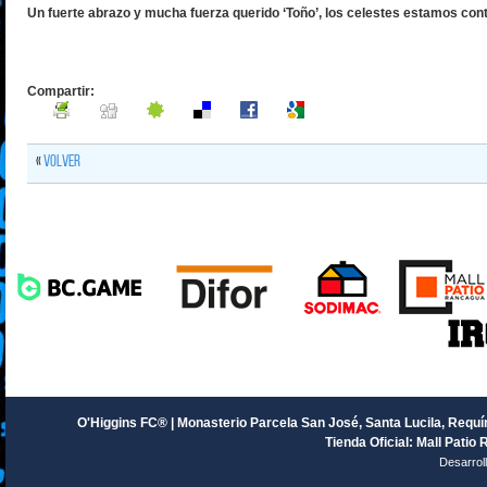
Un fuerte abrazo y mucha fuerza querido ‘Toño’, los celestes estamos cont
Compartir:
«
Volver
O'Higgins FC® | Monasterio Parcela San José, Santa Lucila, Requín
Tienda Oficial: Mall Patio 
Desarrol