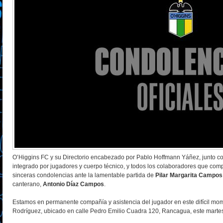
O’Higgins FC y su Directorio encabezado por Pablo Hoffmann Yáñez, junto con
integrado por jugadores y cuerpo técnico, y todos los colaboradores que co
sinceras condolencias ante la lamentable partida de
Pilar Margarita Campos
canterano,
Antonio Díaz Campos
.
Estamos en permanente compañía y asistencia del jugador en este difícil mome
Rodríguez, ubicado en calle Pedro Emilio Cuadra 120, Rancagua, este martes 2