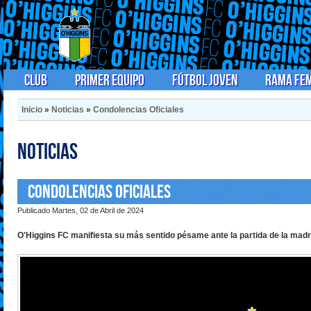
Club
Primer Equipo
Fútbol Joven
Rama Fe
Inicio
»
Noticias
»
Condolencias Oficiales
Noticias
Condolencias Oficiales
Publicado Martes, 02 de Abril de 2024
O'Higgins FC manifiesta su más sentido pésame ante la partida de la mad