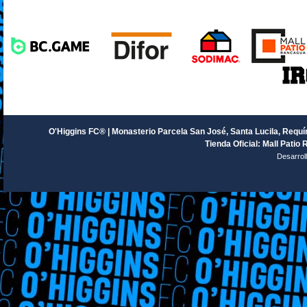
O'Higgins FC® | Monasterio Parcela San José, Santa Lucila, Requín
Tienda Oficial: Mall Patio 
Desarrol