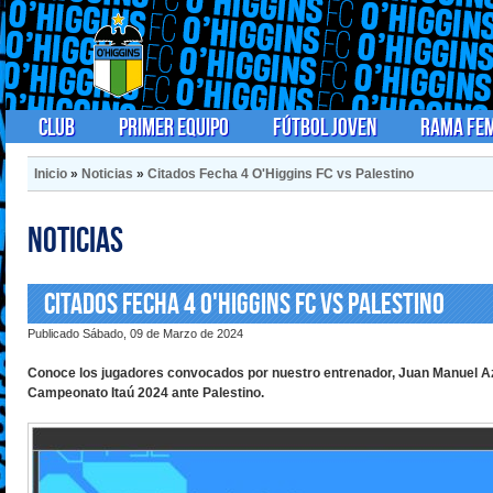
Club
Primer Equipo
Fútbol Joven
Rama Fe
Inicio
»
Noticias
»
Citados Fecha 4 O'Higgins FC vs Palestino
Noticias
Citados Fecha 4 O'Higgins FC vs Palestino
Publicado Sábado, 09 de Marzo de 2024
Conoce los jugadores convocados por nuestro entrenador, Juan Manuel Az
Campeonato Itaú 2024 ante Palestino.