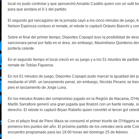
local no pudo controlar y que aprovechó Arnaldo Castillo quien con un sutil t
para que anotara el 0-1 del partido.
El segundo gol rancagüino de la jornada cayó a los cinco minutos de juego, Arn
Nelson Espinoza contuvo el remate, el rebote lo capturó Octavio Bianchi y con 
Sobre el final del primer tiempo, Deportes Copiapó tuvo la posibilidad de des
sancionara penal por falta en el área, sin embargo, Maximiliano Quinteros desp
portería celeste.
En el segundo tiempo el local creció en su juego y a los 51 miuntos de partido 
remate de Tobías Figueroa.
En los 61 minutos de juego, Deportes Copiapó pudo marcar la igualdad del p
mediante el VAR- un lanzamiento penal, sin embargo, Nicolás Peranic se tra
pies el lanzamiento de Jorge Luna.
En los minutos finales del compromiso jugado en la Región de Atacama, O’Higgi
Martín Sarrafiore generó una gran jugada que finalizó con un fuerte remate, sin
derecho. El rebote lo capturó Bryan Rabello quien convirtió el tercer gol celes
Con el pitazo final de Piero Maza se consumó el primer triunfo de O’Higgins
primeros tres puntos del año. El próximo partido de los celestes será ante Co
encuentro programado para las 18:00 horas del domingo 25 de febrero.