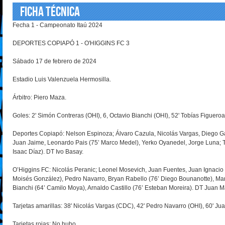
FICHA TÉCNICA
Fecha 1 - Campeonato Itaú 2024
DEPORTES COPIAPÓ 1 - O'HIGGINS FC 3
Sábado 17 de febrero de 2024
Estadio Luis Valenzuela Hermosilla.
Árbitro: Piero Maza.
Goles: 2' Simón Contreras (OHI), 6, Octavio Bianchi (OHI), 52' Tobías Figuero
Deportes Copiapó: Nelson Espinoza; Álvaro Cazula, Nicolás Vargas, Diego Ga
Juan Jaime, Leonardo Pais (75’ Marco Medel), Yerko Oyanedel, Jorge Luna; T
Isaac Díaz). DT Ivo Basay.
O’Higgins FC: Nicolás Peranic; Leonel Mosevich, Juan Fuentes, Juan Ignacio D
Moisés González), Pedro Navarro, Bryan Rabello (76’ Diego Bounanotte), Mart
Bianchi (64’ Camilo Moya), Arnaldo Castillo (76’ Esteban Moreira). DT Juan 
Tarjetas amarillas: 38' Nicolás Vargas (CDC), 42' Pedro Navarro (OHI), 60' J
Tarjetas rojas: No hubo.