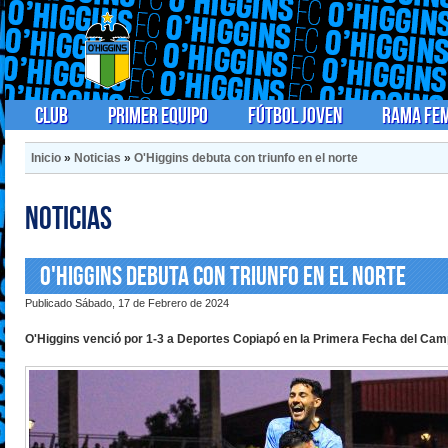
Club
Primer Equipo
Fútbol Joven
Rama Fe
Inicio
»
Noticias
»
O'Higgins debuta con triunfo en el norte
Noticias
O'Higgins debuta con triunfo en el norte
Publicado Sábado, 17 de Febrero de 2024
O'Higgins venció por 1-3 a Deportes Copiapó en la Primera Fecha del Cam