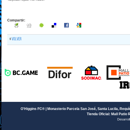
Compartir:
«
Volver
O'Higgins FC® | Monasterio Parcela San José, Santa Lucila, Requín
Tienda Oficial: Mall Patio 
Desarrol