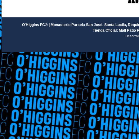
O'Higgins FC® | Monasterio Parcela San José, Santa Lucila, Requín
Tienda Oficial: Mall Patio 
Desarrol