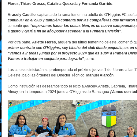
Flores, Thiare Orosco, Catalina Quezada y Fernanda Garrido
.
Aracely Castillo
, capitana de la rama femenina adulta de O’Higgins FC, seña
continuar en el club y también contenta por las compañeras que firmaron 
comentó que
“esperamos hacer las cosas bien, es un nuevo campeonato,
a gusto y ojalá a fin de año poder ascender a la Primera División”
.
Por otra parte,
Arlette Flores,
arquera del fútbol femenino celeste, comentó 
primer contrato con O’Higgins, soy hincha del club desde pequeña, es un
“vamos a ir todas juntas por el proyecto 2024 que es subir a Primera Divis
Vamos a trabajar en conjunto para lograrlo”
, cerró.
Las celestes iniciarán su pretemporada el próximo jueves 1 de febrero a las 
Celeste, bajo las órdenes del Director Técnico,
Manuel Alarcón
.
Como institución les deseamos todo el éxito a Aracely, Arlette, Gabriela, Thia
Almay, en la temporada 2024 junto a O'Higgins de Rancagua
¡Vamos con to