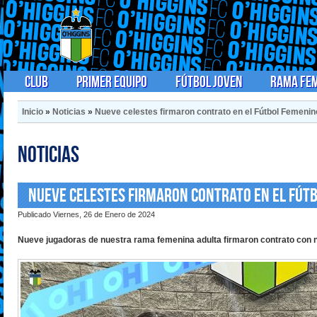
Club
Primer Equipo
Fútbol Joven
Rama Fe
Inicio
»
Noticias
»
Nueve celestes firmaron contrato en el Fútbol Femenin
Noticias
Nueve celestes firmaron contrato en el Fút
Publicado Viernes, 26 de Enero de 2024
Nueve jugadoras de nuestra rama femenina adulta firmaron contrato con nu