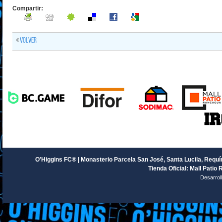
Compartir:
«
Volver
O'Higgins FC® | Monasterio Parcela San José, Santa Lucila, Requín
Tienda Oficial: Mall Patio 
Desarrol