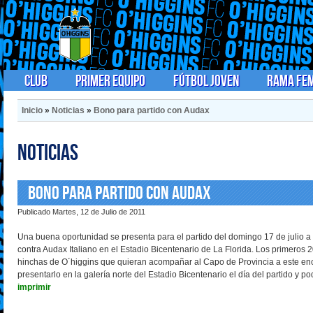
Club
Primer Equipo
Fútbol Joven
Rama Fe
Inicio
»
Noticias
»
Bono para partido con Audax
Noticias
Bono para partido con Audax
Publicado Martes, 12 de Julio de 2011
Una buena oportunidad se presenta para el partido del domingo 17 de julio a 
contra Audax Italiano en el Estadio Bicentenario de La Florida. Los primeros 
hinchas de O´higgins que quieran acompañar al Capo de Provincia a este en
presentarlo en la galería norte del Estadio Bicentenario el día del partido y p
imprimir