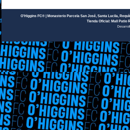
O'Higgins FC® | Monasterio Parcela San José, Santa Lucila, Requín
Tienda Oficial: Mall Patio 
Desarrol