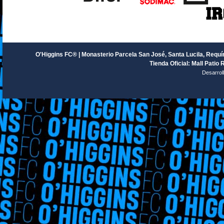
O'Higgins FC® | Monasterio Parcela San José, Santa Lucila, Requín
Tienda Oficial: Mall Patio 
Desarrol