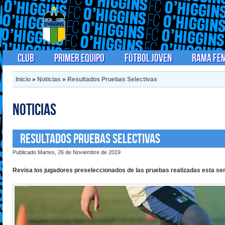
Club
Primer Equipo
Fútbol Joven
Rama Fe
Inicio
»
Noticias
»
Resultados Pruebas Selectivas
Noticias
Resultados Pruebas Selectivas
Publicado Martes, 26 de Noviembre de 2019
Revisa los jugadores preseleccionados de las pruebas realizadas esta se