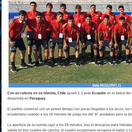
Con un celeste en su nómina, Chile
igualó 1-1 ante
Ecuador
en el debut del
desarrolla en
Paraguay
.
El partido comenzó con un primer tiempo con pocas llegadas a los arcos, los
ecuatoriano cuando a los 16 minutos de juego los del ‘tri’ anotaban pero la d
La apertura de la cuenta cayó a los 28 minutos, tras el descanso para hidratac
salida en tres cuartos de cancha, el cuadro ecuatoriano recupera el balón y 