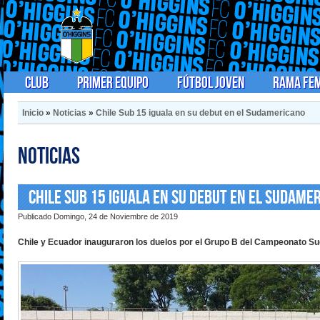
Club
Primer Equipo
Fútbol Joven
Rama Fe
Inicio
»
Noticias
»
Chile Sub 15 iguala en su debut en el Sudamericano
Noticias
Chile Sub 15 iguala en su debut en el Sudame
Publicado Domingo, 24 de Noviembre de 2019
Chile y Ecuador inauguraron los duelos por el Grupo B del Campeonato S