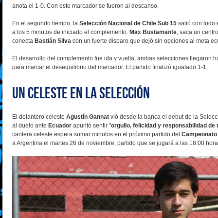
anota el 1-0. Con este marcador se fueron al descanso.
En el segundo tiempo, la
Selección Nacional de Chile
Sub 15
salió con todo
a los 5 minutos de iniciado el complemento.
Max Bustamante
, saca un centr
conecta
Bastián Silva
con un fuerte disparo que dejó sin opciones al meta ec
El desarrollo del complemento fue ida y vuelta, ambas selecciones llegaron ha
para marcar el desequilibrio del marcador. El partido finalizó igualado 1-1.
Un celeste en la Selección
El delantero celeste
Agustín Gannat
vió desde la banca el debut de la Selec
al duelo ante
Ecuador
apuntó sentir "
orgullo, felicidad y responsabilidad de
cantera celeste espera sumar minutos en el próximo partido del
Campeonato 
a Argentina el martes 26 de noviembre, partido que se jugará a las 18:00 hora