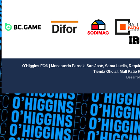
O'Higgins FC® | Monasterio Parcela San José, Santa Lucila, Requín
Tienda Oficial: Mall Patio 
Desarrol