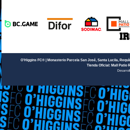
O'Higgins FC® | Monasterio Parcela San José, Santa Lucila, Requín
Tienda Oficial: Mall Patio 
Desarrol