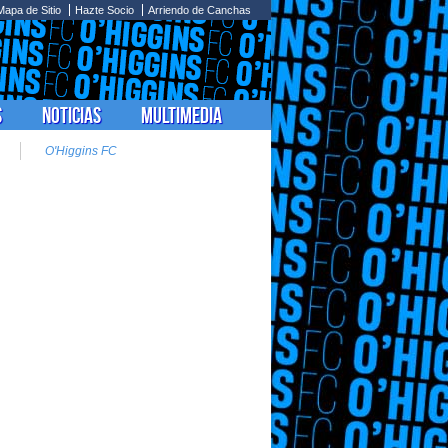
Mapa de Sitio
Hazte Socio
Arriendo de Canchas
s
Noticias
Multimedia
O'Higgins FC