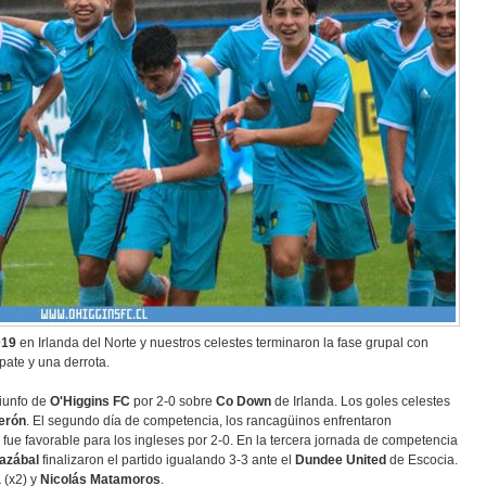
019
en Irlanda del Norte y nuestros celestes terminaron la fase grupal con
pate y una derrota.
riunfo de
O'Higgins FC
por 2-0 sobre
Co Down
de Irlanda. Los goles celestes
erón
. El segundo día de competencia, los rancagüinos enfrentaron
o fue favorable para los ingleses por 2-0. En la tercera jornada de competencia
razábal
finalizaron el partido igualando 3-3 ante el
Dundee United
de Escocia.
a
(x2) y
Nicolás Matamoros
.