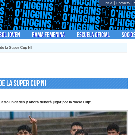
Inicio
Contacto
bol Joven
Rama Femenina
Escuela Oficial
Socio
 de la Super Cup NI
de la Super Cup NI
uatro unidades y ahora deberá jugar por la ‘Vase Cup’.