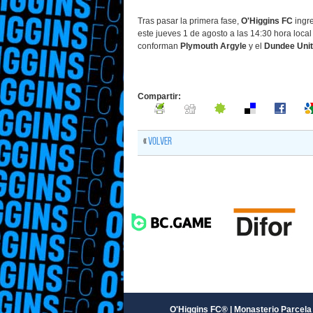
Tras pasar la primera fase,
O'Higgins FC
ingre
este jueves 1 de agosto a las 14:30 hora local (
conforman
Plymouth Argyle
y el
Dundee Uni
Compartir:
«
Volver
O'Higgins FC® | Monasterio Parcela 