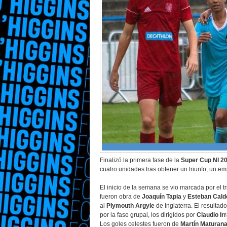
Finalizó la primera fase de la
Super Cup NI 2
cuatro unidades tras obtener un triunfo, un em
El inicio de la semana se vio marcada por el t
fueron obra de
Joaquín Tapia
y
Esteban Cald
al
Plymouth Argyle
de Inglaterra. El resultad
por la fase grupal, los dirigidos por
Claudio Ir
Los goles celestes fueron de
Martín Maturan