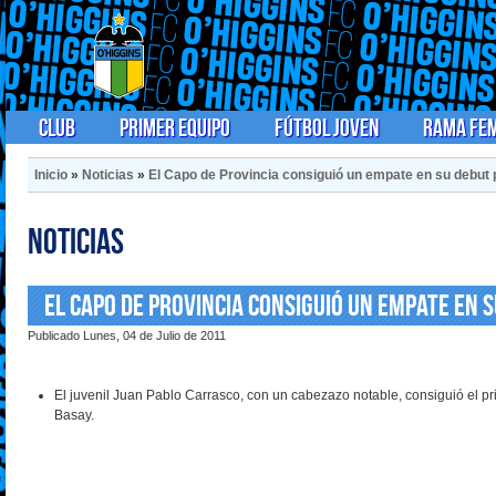
Club
Primer Equipo
Fútbol Joven
Rama Fe
Inicio
»
Noticias
»
El Capo de Provincia consiguió un empate en su debut 
Noticias
El Capo de Provincia consiguió un empate en s
Publicado Lunes, 04 de Julio de 2011
El juvenil Juan Pablo Carrasco, con un cabezazo notable, consiguió el pri
Basay.