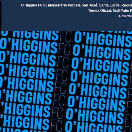
O'Higgins FC® | Monasterio Parcela San José, Santa Lucila, Requín
Tienda Oficial: Mall Patio 
Desarrol