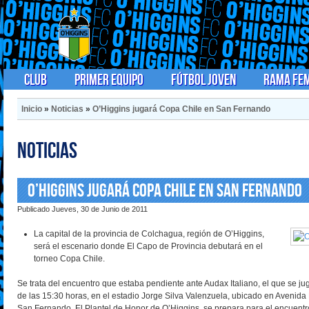
Club
Primer Equipo
Fútbol Joven
Rama Fe
Inicio
»
Noticias
»
O’Higgins jugará Copa Chile en San Fernando
Noticias
O’Higgins jugará Copa Chile en San Fernando
Publicado Jueves, 30 de Junio de 2011
La capital de la provincia de Colchagua, región de O’Higgins,
será el escenario donde El Capo de Provincia debutará en el
torneo Copa Chile.
Se trata del encuentro que estaba pendiente ante Audax Italiano, el que se jug
de las 15:30 horas, en el estadio Jorge Silva Valenzuela, ubicado en Aven
San Fernando. El Plantel de Honor de O’Higgins, se prepara para el encuentro.