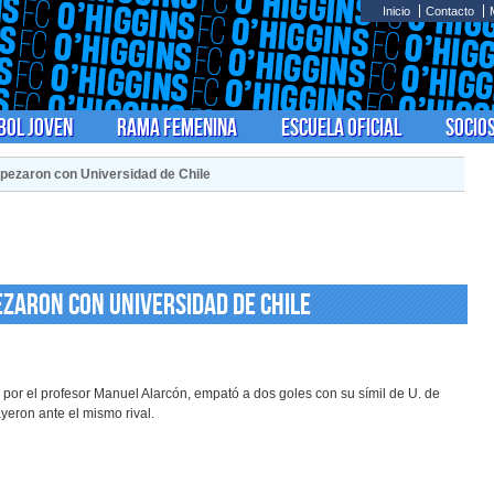
Inicio
Contacto
bol Joven
Rama Femenina
Escuela Oficial
Socio
opezaron con Universidad de Chile
ezaron con Universidad de Chile
 por el profesor Manuel Alarcón, empató a dos goles con su símil de U. de
yeron ante el mismo rival.