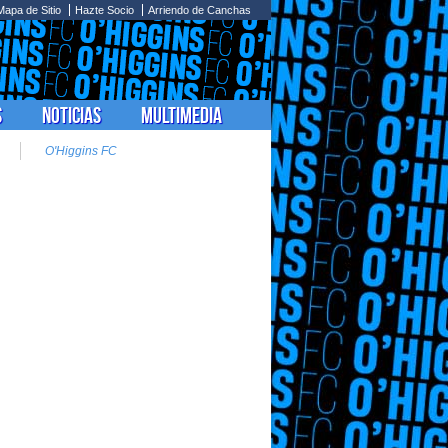
Mapa de Sitio
Hazte Socio
Arriendo de Canchas
s
Noticias
Multimedia
O'Higgins FC