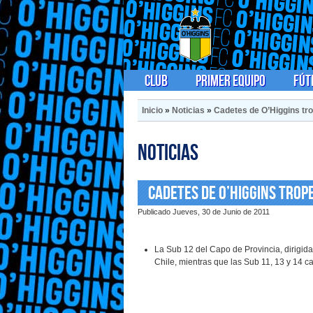
Club
Primer Equipo
Fút
Inicio
»
Noticias
»
Cadetes de O’Higgins tr
Noticias
Cadetes de O’Higgins trop
Publicado Jueves, 30 de Junio de 2011
La Sub 12 del Capo de Provincia, dirigida
Chile, mientras que las Sub 11, 13 y 14 ca