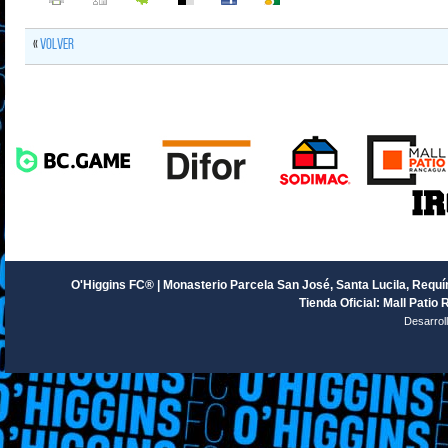
«
Volver
O'Higgins FC® | Monasterio Parcela San José, Santa Lucila, Requín
Tienda Oficial: Mall Patio 
Desarrol