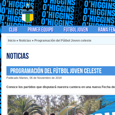
Club
Primer Equipo
Fútbol Joven
Rama Fe
Inicio
»
Noticias
»
Programación del Fútbol Joven celeste
Noticias
Programación del Fútbol Joven celeste
Publicado Martes, 06 de Noviembre de 2018
Conoce los partidos que disputará nuestra cantera en una nueva Fecha d