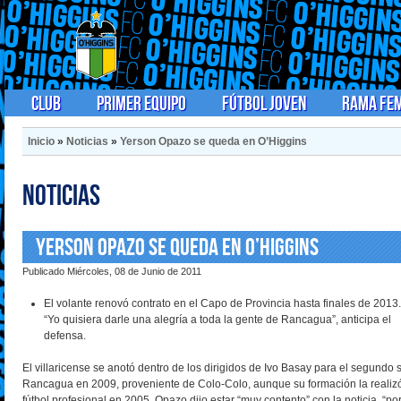
Club
Primer Equipo
Fútbol Joven
Rama Fe
Inicio
»
Noticias
»
Yerson Opazo se queda en O’Higgins
Noticias
Yerson Opazo se queda en O’Higgins
Publicado Miércoles, 08 de Junio de 2011
El volante renovó contrato en el Capo de Provincia hasta finales de 2013.
“Yo quisiera darle una alegría a toda la gente de Rancagua”, anticipa el
defensa.
El villaricense se anotó dentro de los dirigidos de Ivo Basay para el segund
Rancagua en 2009, proveniente de Colo-Colo, aunque su formación la realizó 
fútbol profesional en 2005. Opazo dijo estar “muy contento” con la noticia, “p