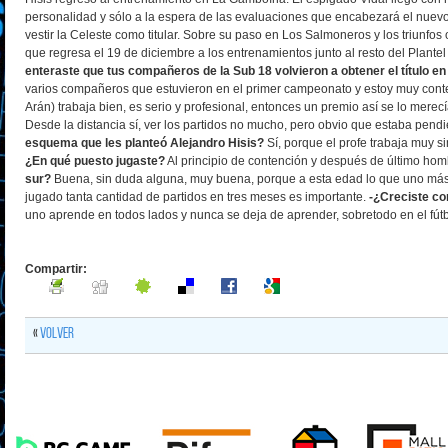
personalidad y sólo a la espera de las evaluaciones que encabezará el nue
vestir la Celeste como titular. Sobre su paso en Los Salmoneros y los triunfo
que regresa el 19 de diciembre a los entrenamientos junto al resto del Plant
enteraste que tus compañeros de la Sub 18 volvieron a obtener el título e
varios compañeros que estuvieron en el primer campeonato y estoy muy content
Arán) trabaja bien, es serio y profesional, entonces un premio así se lo merec
Desde la distancia sí, ver los partidos no mucho, pero obvio que estaba pendi
esquema que les planteó Alejandro Hisis?
Sí, porque el profe trabaja muy s
¿En qué puesto jugaste?
Al principio de contención y después de último ho
sur?
Buena, sin duda alguna, muy buena, porque a esta edad lo que uno más 
jugado tanta cantidad de partidos en tres meses es importante.
-¿Creciste co
uno aprende en todos lados y nunca se deja de aprender, sobretodo en el fút
Compartir:
«
Volver