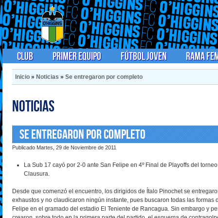
Club
Primer Equipo
Fútbol Joven
Rama Fe
Inicio
»
Noticias
»
Se entregaron por completo
Noticias
Se entregaron por completo
Publicado Martes, 29 de Noviembre de 2011
La Sub 17 cayó por 2-0 ante San Felipe en 4º Final de Playoffs del torneo
Clausura.
Desde que comenzó el encuentro, los dirigidos de Ítalo Pinochet se entregaro
exhaustos y no claudicaron ningún instante, pues buscaron todas las formas 
Felipe en el gramado del estadio El Teniente de Rancagua. Sin embargo y pes
crearon, sobre todo en la primera parte del partido, el esquema de contragolpe