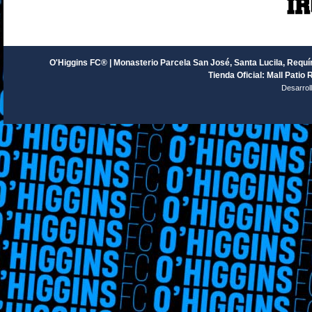
O'Higgins FC® | Monasterio Parcela San José, Santa Lucila, Requín
Tienda Oficial: Mall Patio 
Desarrol