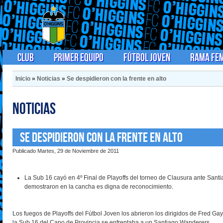
Club
Primer Equipo
Fútbol Joven
Rama Fe
Inicio
»
Noticias
»
Se despidieron con la frente en alto
Noticias
Se despidieron con la frente en alto
Publicado Martes, 29 de Noviembre de 2011
La Sub 16 cayó en 4º Final de Playoffs del torneo de Clausura ante Sant
demostraron en la cancha es digna de reconocimiento.
Los fuegos de Playoffs del Fútbol Joven los abrieron los dirigidos de Fred Ga
la Sub 16 del Capo de Provincia se enfrentaba a un Santiago Wanderers