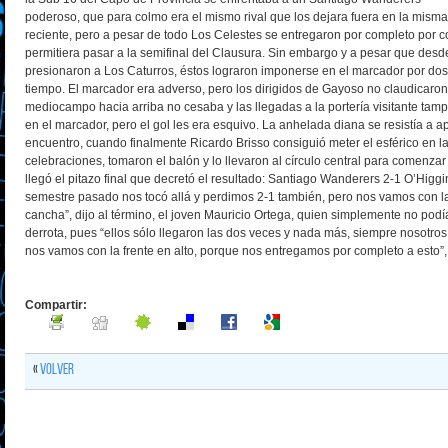
poderoso, que para colmo era el mismo rival que los dejara fuera en la misma
reciente, pero a pesar de todo Los Celestes se entregaron por completo por c
permitiera pasar a la semifinal del Clausura. Sin embargo y a pesar que des
presionaron a Los Caturros, éstos lograron imponerse en el marcador por dos
tiempo. El marcador era adverso, pero los dirigidos de Gayoso no claudicaro
mediocampo hacia arriba no cesaba y las llegadas a la portería visitante tam
en el marcador, pero el gol les era esquivo. La anhelada diana se resistía a a
encuentro, cuando finalmente Ricardo Brisso consiguió meter el esférico en 
celebraciones, tomaron el balón y lo llevaron al círculo central para comenzar
llegó el pitazo final que decretó el resultado: Santiago Wanderers 2-1 O’Higgin
semestre pasado nos tocó allá y perdimos 2-1 también, pero nos vamos con la
cancha”, dijo al término, el joven Mauricio Ortega, quien simplemente no podí
derrota, pues “ellos sólo llegaron las dos veces y nada más, siempre nosotros
nos vamos con la frente en alto, porque nos entregamos por completo a esto”, 
Compartir:
«
Volver