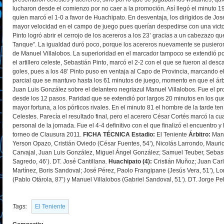
lucharon desde el comienzo por no caer a la promoción. Así llegó el minuto 1
quien marcó el 1-0 a favor de Huachipato. En desventaja, los dirigidos de Jos
mayor velocidad en el campo de juego pues querían despedirse con una victor
Pinto logró abrir el cerrojo de los acereros a los 23’ gracias a un cabezazo qu
Tanque”. La igualdad duró poco, porque los acereros nuevamente se pusieron
de Manuel Villalobos. La superioridad en el marcador tampoco se extendió p
el artillero celeste, Sebastián Pinto, marcó el 2-2 con el que se fueron al 
goles, pues a los 48’ Pinto puso en ventaja al Capo de Provincia, marcando el 
parcial que se mantuvo hasta los 61 minutos de juego, momento en que el árb
Juan Luis González sobre el delantero negriazul Manuel Villalobos. Fue el pro
desde los 12 pasos. Paridad que se extendió por largos 20 minutos en los qu
mayor fortuna, a los pórticos rivales. En el minuto 81 el hombre de la tarde te
Celestes. Parecía el resultado final, pero el acerero César Cortés marcó la c
personal de la jornada. Fue el 4-4 definitivo con el que finalizó el encuentro y
torneo de Clausura 2011.
FICHA TÉCNICA
Estadio:
El Teniente
Árbitro:
Manu
Yerson Opazo, Cristián Oviedo (César Fuentes, 54’), Nicolás Larrondo, Mauric
Carvajal, Juan Luis González, Miguel Ángel González; Samuel Teuber, Sebast
Sagredo, 46’). DT. José Cantillana.
Huachipato (4):
Cristián Muñoz; Juan Carl
Martínez, Boris Sandoval; José Pérez, Paolo Frangipane (Jesús Vera, 51’), L
(Pablo Otárola, 87’) y Manuel Villalobos (Gabriel Sandoval, 51’). DT. Jorge Pel
Tags:
El Teniente