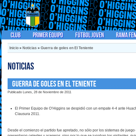
Club
Primer Equipo
Fútbol Joven
Rama Fe
Inicio
»
Noticias
»
Guerra de goles en El Teniente
Noticias
Guerra de goles en El Teniente
Publicado Lunes, 28 de Noviembre de 2011
El Primer Equipo de O’Higgins se despidió con un empate 4-4 ante Huachi
Clausura 2011.
Desde el comienzo el partido fue apretado, no sólo por los sistemas de juego
presentaron celestes y acereros, sino por lo que se jugaban los visitantes, qu